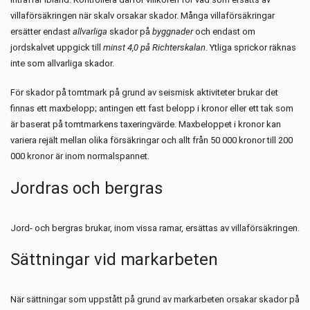
villaförsäkringen när skalv orsakar skador. Många villaförsäkringar
ersätter endast
allvarliga
skador på
byggnader
och endast om
jordskalvet uppgick till
minst 4,0
på Richterskalan
. Ytliga sprickor räknas
inte som allvarliga skador.
För skador på tomtmark på grund av seismisk aktiviteter brukar det
finnas ett maxbelopp; antingen ett fast belopp i kronor eller ett tak som
är baserat på tomtmarkens taxeringvärde. Maxbeloppet i kronor kan
variera rejält mellan olika försäkringar och allt från 50 000 kronor till 200
000 kronor är inom normalspannet.
Jordras och bergras
Jord- och bergras brukar, inom vissa ramar, ersättas av villaförsäkringen.
Sättningar vid markarbeten
När sättningar som uppstått på grund av markarbeten orsakar skador på