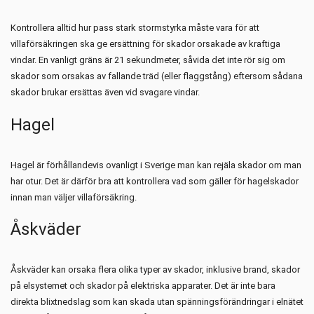
Kontrollera alltid hur pass stark stormstyrka måste vara för att
villaförsäkringen ska ge ersättning för skador orsakade av kraftiga
vindar. En vanligt gräns är 21 sekundmeter, såvida det inte rör sig om
skador som orsakas av fallande träd (eller flaggstång) eftersom sådana
skador brukar ersättas även vid svagare vindar.
Hagel
Hagel är förhållandevis ovanligt i Sverige man kan rejäla skador om man
har otur. Det är därför bra att kontrollera vad som gäller för hagelskador
innan man väljer villaförsäkring.
Åskväder
Åskväder kan orsaka flera olika typer av skador, inklusive brand, skador
på elsystemet och skador på elektriska apparater. Det är inte bara
direkta blixtnedslag som kan skada utan spänningsförändringar i elnätet