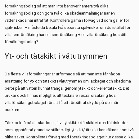
försäkringsbolag så att man inte behöver hantera två olika
försäkringsbolag och göra två olika skadeanmälningar när en
vattenskada har inträffat. Kontrollera gärna i förväg vad som gäller för
självrisken – måste du betala två separata självrisker om du istället för
villahemförsäkring har en hemförsäkring + en villaförsäkring hos ditt
försäkringsbolag?
Yt- och tätskikt i våtutrymmen
De flesta villaförsäkringar är utformade så att man inte får någon
ersättning för yt- och tätskikt i våtutrymmen om läckaget och skadorna
beror på att vatten kunnat tränga igenom ytskikt och/eller tätskikt. Det
brukar dock finnas möjlighet att teckna en extraförsäkring hos
villaförsäkringsbolaget för att få ett förbättrat skydd på den här
punkten.
Tänk också på att skador i själva ytskiktet/tätskiktet och följdskador
som uppstår på grund av otillräckligt ytskikt/tätskikt kan räknas som två
olika saker. Kontrollera i förväg med försäkringsbolaget hur dessa olika