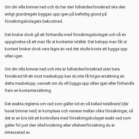
Om din villa brinner ned och du har den fullvärdesförsäkrad ska den
enligt grundregeln byggas upp igen på befintlig grund på
försäkringsbolagets bekostnad.
Det brukar dock gå att förhandla med försäkringsbolaget och nå en
uppgörelse så att man får ut kontanter istället. Det belopp man får ut
kontant brukar dock vara lägre än vad det skulle kosta att bygga upp
villan igen.
Om din villa brinner ned och inte är fullvärdesförsäkrad utan bara
försäkrad till ett visst maxbelopp kan du inte få högre ersättning än
detta maxbelopp, oavsett om du vill bygga upp villan igen eller förhandla
fram en kontantersättning.
Det exakta reglerna om vad som gäller vid en så kallad
totalbrand
(där
huset brinner ned) är komplexa och varierar mellan olika försäkringar, så
det är en bra idé att kontrollera med försäkringsbolaget exakt vad som
gäller för just den villaförsäkring eller villahemförsäkring du är
intresserad av.