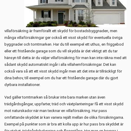
villaförsäkring är framförallt ett skydd för bostadsbyggnaden, men
många villaförsäkringar ger också ett visst skydd för eventuella övriga
byggnader och tomtmarken. Har du till exempel ett uthus, en friggebod
eller ett fristående garage som du vill skydda är det viktigt att du tar
hänsyn till detta är du väljer villaförsäkring för man kan inte räkna med att
sådant skydd automatiskt ingår i alla villahemförsäkringar. Det kan
också vara så att ett visst skydd ingår men att det inte är tillräckligt för
dina behov, till exempel om du har ett fristående garage där du gjort
dyrbara installationer.
Vad gäller tomtmarken så brukar inte bara marken utan även
trädgårdsgångar, uppfarter, träd och växtplanteringar få ett visst skydd
mot naturskador när man tecknar en villaförsäkring. Hur pass
omfattande skyddet är kan variera rejält mellan de olika försäkringarna.
Exempel på punkter som är bra att kolla upp är hur pass bra skyddet är
för staket, trädgårdsbelysning och flaggstång. Har man en brygga i