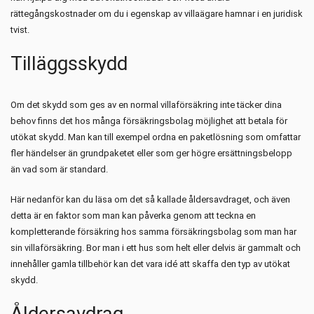
rättegångskostnader om du i egenskap av villaägare hamnar i en juridisk
tvist.
Tilläggsskydd
Om det skydd som ges av en normal villaförsäkring inte täcker dina
behov finns det hos många försäkringsbolag möjlighet att betala för
utökat skydd. Man kan till exempel ordna en paketlösning som omfattar
fler händelser än grundpaketet eller som ger högre ersättningsbelopp
än vad som är standard.
Här nedanför kan du läsa om det så kallade åldersavdraget, och även
detta är en faktor som man kan påverka genom att teckna en
kompletterande försäkring hos samma försäkringsbolag som man har
sin villaförsäkring. Bor man i ett hus som helt eller delvis är gammalt och
innehåller gamla tillbehör kan det vara idé att skaffa den typ av utökat
skydd.
Åldersavdrag