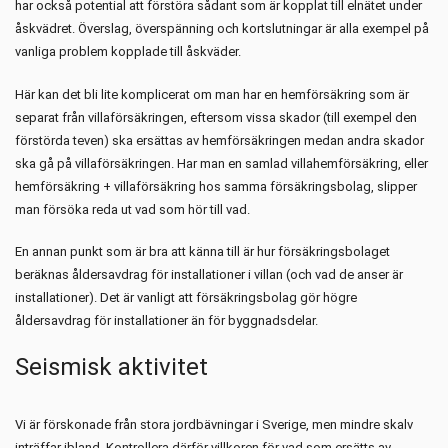
har också potential att förstöra sådant som är kopplat till elnätet under
åskvädret. Överslag, överspänning och kortslutningar är alla exempel på
vanliga problem kopplade till åskväder.
Här kan det bli lite komplicerat om man har en hemförsäkring som är
separat från villaförsäkringen, eftersom vissa skador (till exempel den
förstörda teven) ska ersättas av hemförsäkringen medan andra skador
ska gå på villaförsäkringen. Har man en samlad villahemförsäkring, eller
hemförsäkring + villaförsäkring hos samma försäkringsbolag, slipper
man försöka reda ut vad som hör till vad.
En annan punkt som är bra att känna till är hur försäkringsbolaget
beräknas åldersavdrag för installationer i villan (och vad de anser är
installationer). Det är vanligt att försäkringsbolag gör högre
åldersavdrag för installationer än för byggnadsdelar.
Seismisk aktivitet
Vi är förskonade från stora jordbävningar i Sverige, men mindre skalv
inträffar ibland. Kontrollera därför villkoren för vad som ersätts av