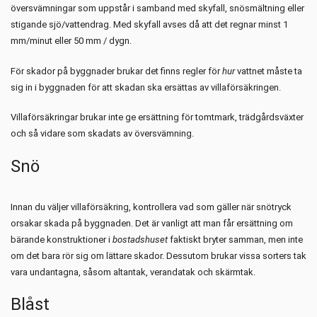
översvämningar som uppstår i samband med skyfall, snösmältning eller
stigande sjö/vattendrag. Med skyfall avses då att det regnar minst 1
mm/minut eller 50 mm / dygn.
För skador på byggnader brukar det finns regler för
hur
vattnet måste ta
sig in i byggnaden för att skadan ska ersättas av villaförsäkringen.
Villaförsäkringar brukar inte ge ersättning för tomtmark, trädgårdsväxter
och så vidare som skadats av översvämning.
Snö
Innan du väljer villaförsäkring, kontrollera vad som gäller när snötryck
orsakar skada på byggnaden. Det är vanligt att man får ersättning om
bärande konstruktioner i
bostadshuset
faktiskt bryter samman, men inte
om det bara rör sig om lättare skador. Dessutom brukar vissa sorters tak
vara undantagna, såsom altantak, verandatak och skärmtak.
Blåst