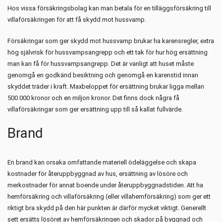
Hos vissa försäkringsbolag kan man betala för en tilläggsförsäkring till
villaförsäkringen för att få skydd mot hussvamp.
Försäkringar som ger skydd mot hussvamp brukar ha karensregler, extra
hög självrisk för hussvampsangrepp och ett tak för hur hög ersättning
man kan få för hussvampsangrepp. Det är vanligt att huset måste
genomgå en godkänd besiktning och genomgå en karenstid innan
skyddet träder i kraft. Maxbeloppet för ersättning brukar ligga mellan
500 000 kronor och en miljon kronor. Det finns dock några få
villaförsäkringar som ger ersättning upp till så kallat fullvärde.
Brand
En brand kan orsaka omfattande materiell ödeläggelse och skapa
kostnader för återuppbyggnad av hus, ersättning av lösöre och
merkostnader för annat boende under återuppbyggnadstiden. Att ha
hemförsäkring och villaförsäkring (eller villahemförsäkring) som ger ett
riktigt bra skydd på den här punkten är därför mycket viktigt. Generellt
sett ersätts lösöret av hemförsäkringen och skador på byggnad och