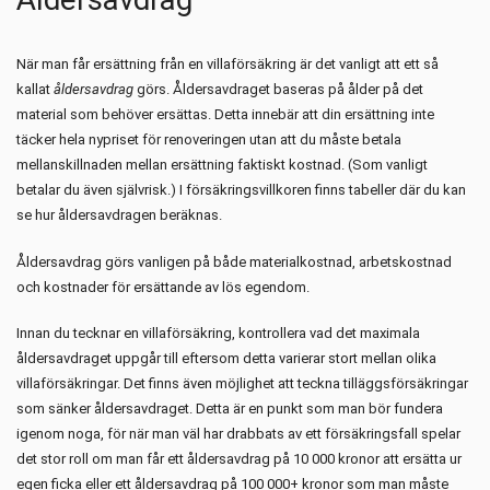
När man får ersättning från en villaförsäkring är det vanligt att ett så
kallat
åldersavdrag
görs. Åldersavdraget baseras på ålder på det
material som behöver ersättas. Detta innebär att din ersättning inte
täcker hela nypriset för renoveringen utan att du måste betala
mellanskillnaden mellan ersättning faktiskt kostnad. (Som vanligt
betalar du även självrisk.) I försäkringsvillkoren finns tabeller där du kan
se hur åldersavdragen beräknas.
Åldersavdrag görs vanligen på både materialkostnad, arbetskostnad
och kostnader för ersättande av lös egendom.
Innan du tecknar en villaförsäkring, kontrollera vad det maximala
åldersavdraget uppgår till eftersom detta varierar stort mellan olika
villaförsäkringar. Det finns även möjlighet att teckna tilläggsförsäkringar
som sänker åldersavdraget. Detta är en punkt som man bör fundera
igenom noga, för när man väl har drabbats av ett försäkringsfall spelar
det stor roll om man får ett åldersavdrag på 10 000 kronor att ersätta ur
egen ficka eller ett åldersavdrag på 100 000+ kronor som man måste