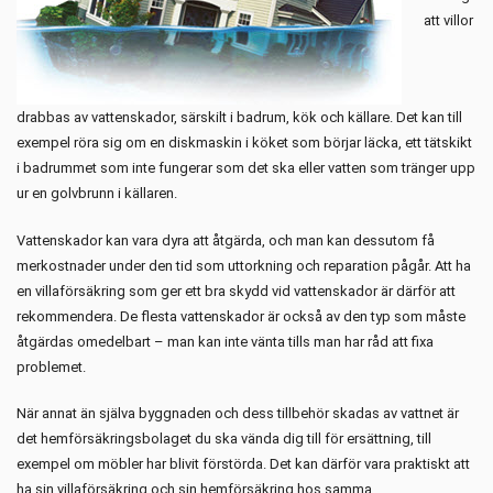
att villor
drabbas av vattenskador, särskilt i badrum, kök och källare. Det kan till
exempel röra sig om en diskmaskin i köket som börjar läcka, ett tätskikt
i badrummet som inte fungerar som det ska eller vatten som tränger upp
ur en golvbrunn i källaren.
Vattenskador kan vara dyra att åtgärda, och man kan dessutom få
merkostnader under den tid som uttorkning och reparation pågår. Att ha
en villaförsäkring som ger ett bra skydd vid vattenskador är därför att
rekommendera. De flesta vattenskador är också av den typ som måste
åtgärdas omedelbart – man kan inte vänta tills man har råd att fixa
problemet.
När annat än själva byggnaden och dess tillbehör skadas av vattnet är
det hemförsäkringsbolaget du ska vända dig till för ersättning, till
exempel om möbler har blivit förstörda. Det kan därför vara praktiskt att
ha sin villaförsäkring och sin hemförsäkring hos samma