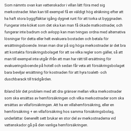
Som nämnts ovan kan vattenskador i villan lätt föra med sig
merkostnader. Man kan till exempel få en väldigt hög elräkning efter att
ha haft stora byggfläktar igång dygnet runt för att torka ut byggnaden.
Fungerar inte köket som det ska kan man få ökade matkostnader, och
fungerar inte badrum och avlopp kan man tvingas ordna med alternativa
lösningar för detta eller helt evakuera bostaden och betala för
ersättningsboende. Innan man drar på sig höga merkostnader är det bra
att kontakta försäkringsbolaget för att se vilka regler som gäller, så att
man till exempel inte utgår ifrån att man har rätt till ersättning för
evakueringsboende på hotell och sedan får veta att försäkringsbolaget
bara beviljar ersättning för kostnaden för att hyra toalett- och
duschbarack till trädgården.
Ibland blir det problem med att dra gränser mellan vilka merkostnader
som ska ersättas av hemförsäkringen och vilka merkostnader som ska
ersättas av villaförsäkringen. Att ha en villahemförsäkring, eller en
hemförsäkring + en villaförsäkring hos samma försäkringsbolag,
underlättar. Generellt sett brukar en stor del av merkostnaderna vid
vattenskador gå på den vanliga hemförsäkringen.